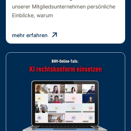
unserer Mitgliedsunternehmen persönliche
WIR
Einblicke, warum
…
SIND
MITGLIED
mehr erfahren
DER
BHV,
WEIL…