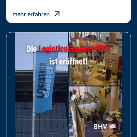
Uhde
gewinnt
mehr erfahren
BHV-
Projektlogistik-
Award
2026
mit
„Module360“