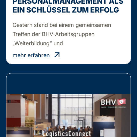
PERSONALMANAGEMENT ALS
EIN SCHLÜSSEL ZUM ERFOLG
Gestern stand bei einem gemeinsamen
Treffen der BHV-Arbeitsgruppen
NACHHALTIGKEIT
„Weiterbildung“ und
…
IM
mehr erfahren
HR
–
PERSONALMANAGEMENT
ALS
EIN
SCHLÜSSEL
ZUM
ERFOLG