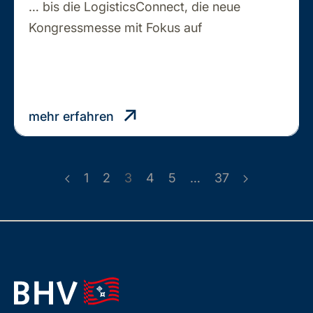
… bis die LogisticsConnect, die neue
NUR
Kongressmesse mit Fokus auf
…
NOCH
WENIGE
TAGE…
mehr erfahren
1
2
3
4
5
…
37