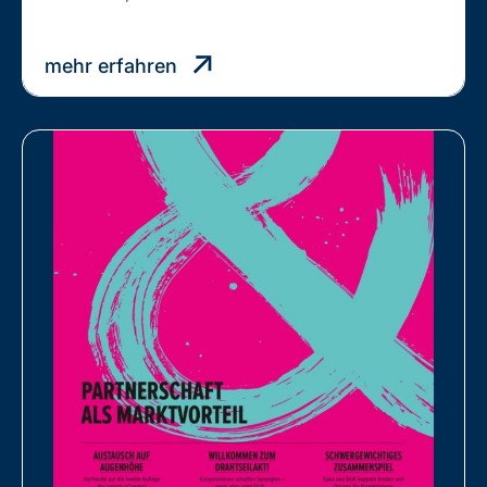
SIND
MITGLIED
mehr erfahren
DER
BHV,
WEIL…