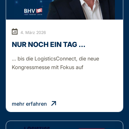
4. März 2026
NUR NOCH EIN TAG …
… bis die LogisticsConnect, die neue
NUR
Kongressmesse mit Fokus auf
…
NOCH
EIN
TAG
…
mehr erfahren