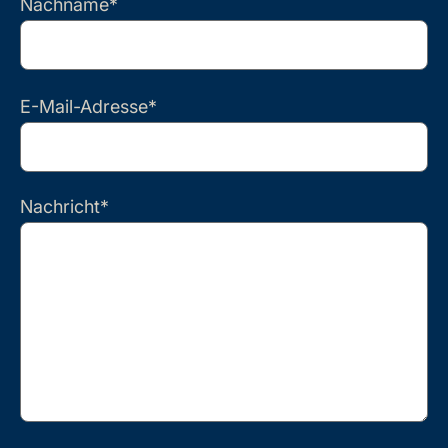
Nachname*
Bitte
E-Mail-Adresse*
lasse
dieses
Feld
leer.
Nachricht*