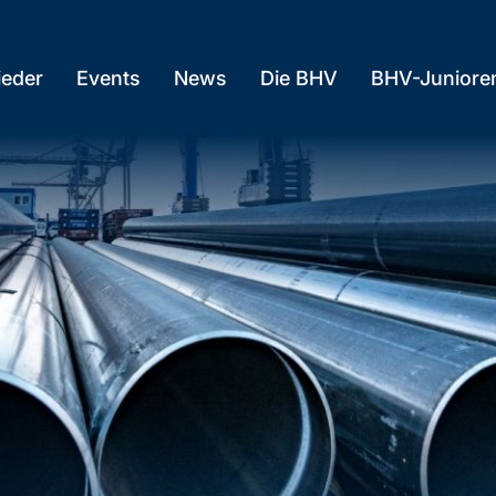
ieder
Events
News
Die BHV
BHV-Juniore