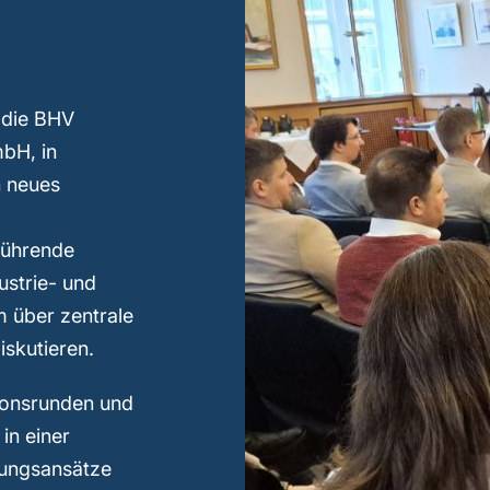
 die BHV
bH, in
n neues
führende
ustrie- und
 über zentrale
iskutieren.
sionsrunden und
in einer
rungsansätze