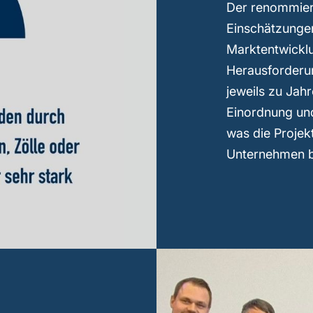
Der renommiert
Einschätzunge
Marktentwicklu
Herausforderu
jeweils zu Jah
Einordnung und
was die Projek
Unternehmen b