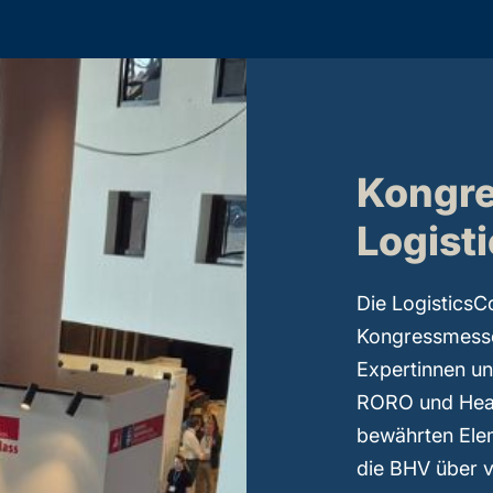
Kongr
Logist
Die LogisticsCo
Kongressmesse 
Expertinnen un
RORO und Heavy
bewährten Elem
die BHV über v