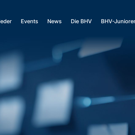
ieder
Events
News
Die BHV
BHV-Juniore