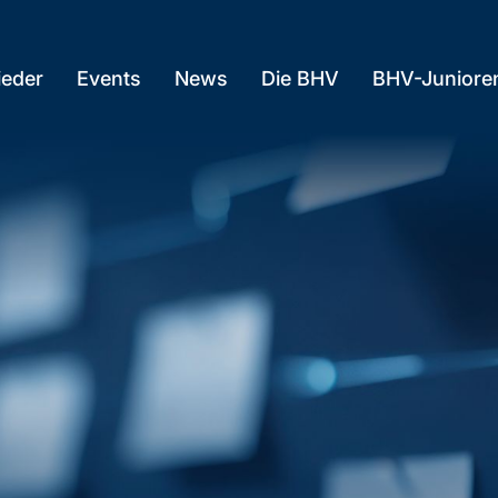
ieder
Events
News
Die BHV
BHV-Juniore