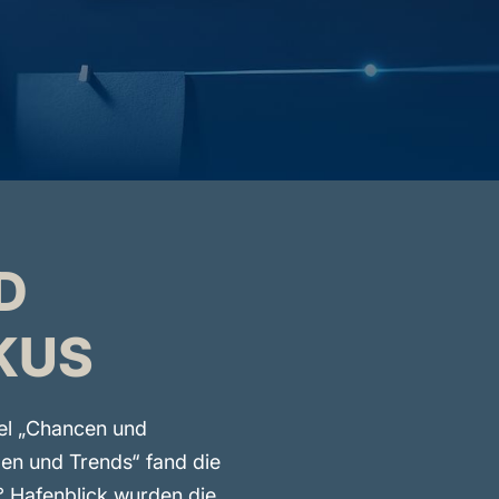
D
KUS
tel „Chancen und
en und Trends“ fand die
° Hafenblick wurden die