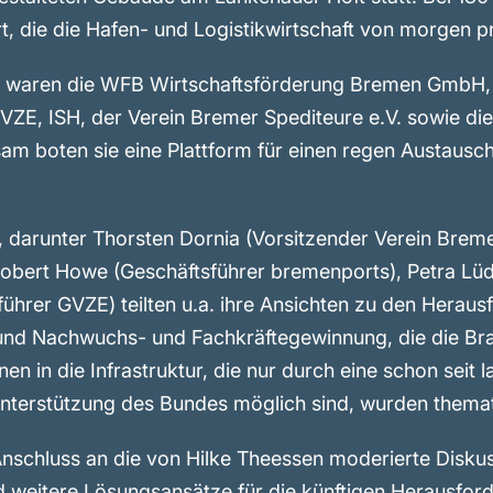
t, die die Hafen- und Logistikwirtschaft von morgen p
s waren die WFB Wirtschaftsförderung Bremen GmbH,
E, ‌ISH, der Verein Bremer Spediteure e.V. sowie d
sam boten sie eine Plattform für einen regen Austausc
darunter Thorsten Dornia (Vorsitzender Verein Bremer
 Robert Howe (Geschäftsführer bremenports), Petra Lü
ührer GVZE) teilten u.a. ihre Ansichten zu den Heraus
ät und Nachwuchs- und Fachkräftegewinnung, die die B
en in die Infrastruktur, die nur durch eine schon seit
 Unterstützung des Bundes möglich sind, wurden themati
nschluss an die von Hilke Theessen moderierte Diskus
 weitere Lösungsansätze für die künftigen Herausfor