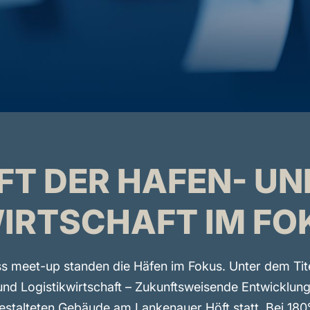
FT DER HAFEN- UN
IRTSCHAFT IM FO
ss meet-up standen die Häfen im Fokus. Unter dem Ti
nd Logistikwirtschaft – Zukunftsweisende Entwicklung
estalteten Gebäude am Lankenauer Höft statt. Bei 180