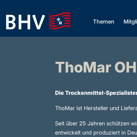
Skip
to
Themen
Mitgl
the
content
ThoMar O
Die Trockenmittel-Spezialiste
ThoMar ist Hersteller und Liefe
Seit über 25 Jahren schützen wi
entwickelt und produziert in De