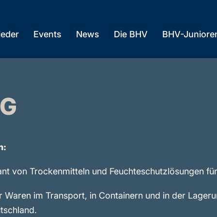
ieder
Events
News
Die BHV
BHV-Juniore
HG
n:
rant von Trockenmitteln und Feuchteschutzlösungen für 
r Waren im Transport, in Containern und in der Lager
utschland.