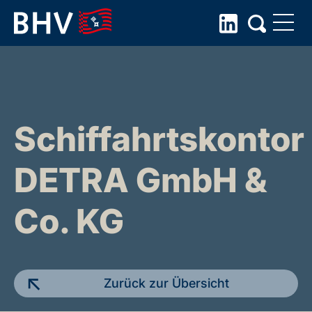
Skip
to
the
content
Schiffahrtskontor
DETRA GmbH &
Co. KG
Zurück zur Übersicht