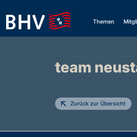
Skip
to
Themen
Mitgl
the
content
team neust
Zurück zur Übersicht