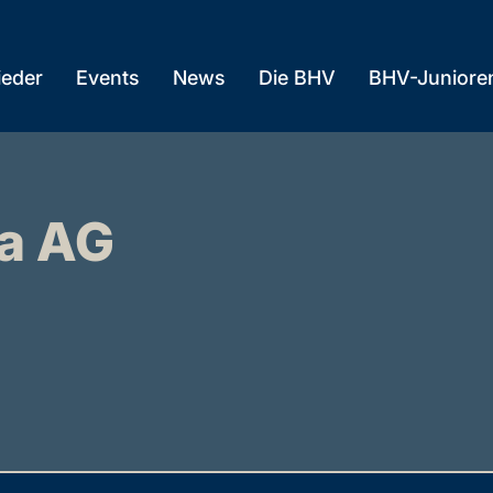
ieder
Events
News
Die BHV
BHV-Juniore
a AG