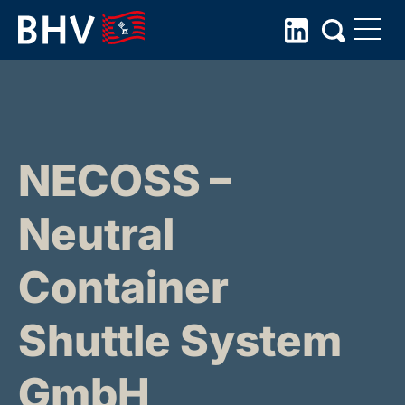
Skip
to
the
content
NECOSS –
Neutral
Container
Shuttle System
GmbH