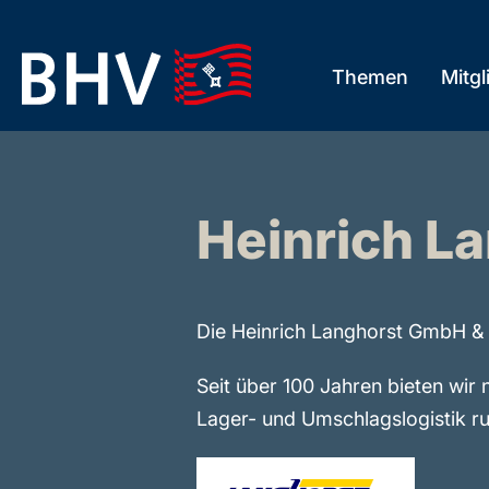
Skip
to
Themen
Mitgl
the
content
Heinrich L
Die Heinrich Langhorst GmbH & 
Seit über 100 Jahren bieten wir
Lager- und Umschlagslogistik r