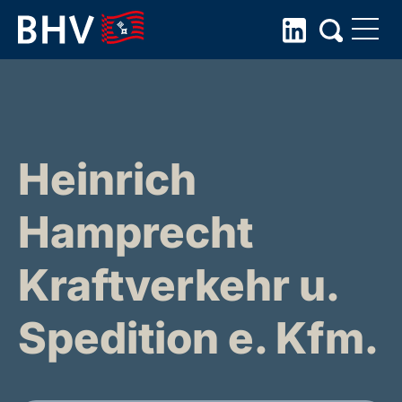
Skip
to
the
content
Heinrich
Hamprecht
Kraftverkehr u.
Spedition e. Kfm.