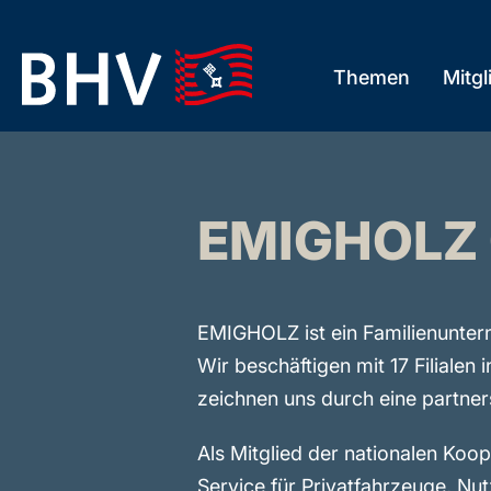
Skip
to
Themen
Mitgl
the
content
EMIGHOLZ
EMIGHOLZ ist ein Familienunter
Wir beschäftigen mit 17 Filialen
zeichnen uns durch eine partner
Als Mitglied der nationalen K
Service für Privatfahrzeuge, Nu