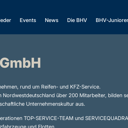
ieder
Events
News
Die BHV
BHV-Juniore
 GmbH
nehmen, rund um Reifen- und KFZ-Service.
 in Nordwestdeutschland über 200 Mitarbeiter, bilden 
schaftliche Unternehmenskultur aus.
ooperationen TOP-SERVICE-TEAM und SERVICEQUADRAT 
tzfahrzeuge und Flotten.