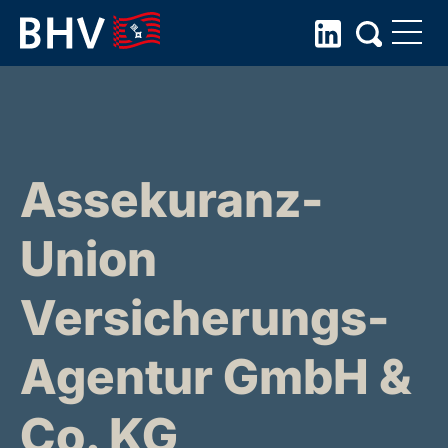
Skip
to
the
content
Assekuranz-
Union
Versicherungs-
Agentur GmbH &
Co. KG