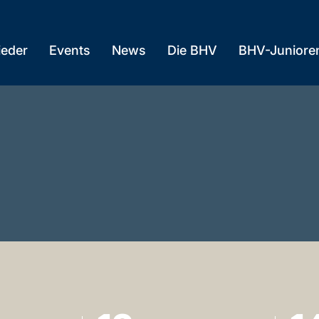
)
ieder
Events
News
Die BHV
BHV-Juniore