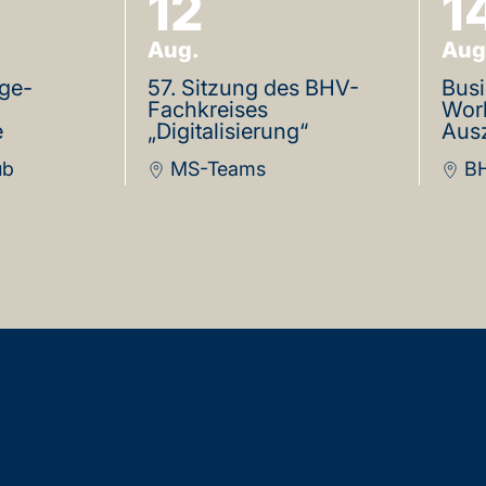
12
1
Aug.
Aug
ge-
57. Sitzung des BHV-
Bus
Fachkreises
Wor
e
„Digitalisierung“
Aus
ub
MS-Teams
BH