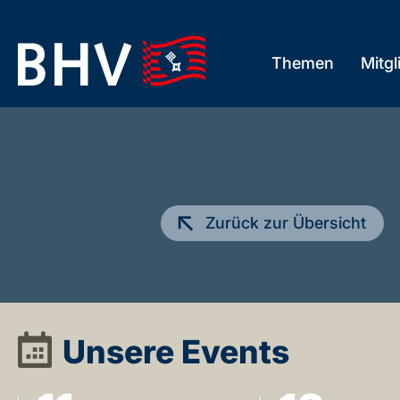
und BHV
Themen
Mitgl
Skip
to
the
content
Zurück zur Übersicht
Unsere Events