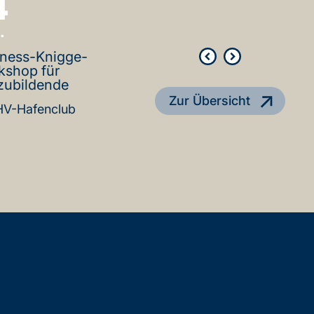
4
04
.
Sep.
iness-Knigge-
59. Kapitänstag
kshop für
Bremer Rathaus
zubildende
Zur Übersicht
V-Hafenclub