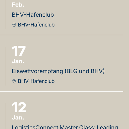
Feb.
BHV-Hafenclub
BHV-Hafenclub
17
Jan.
Eiswettvorempfang (BLG und BHV)
BHV-Hafenclub
12
Jan.
LogisticsConnect Master Class: Leading