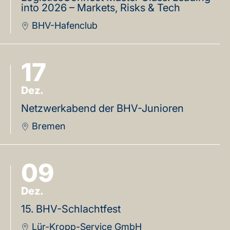
into 2026 – Markets, Risks & Tech
BHV-Hafenclub
17
Dez.
Netzwerkabend der BHV-Junioren
Bremen
09
Dez.
15. BHV-Schlachtfest
Lür-Kropp-Service GmbH