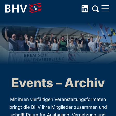
Skip
to
the
content
Events – Archiv
Mit ihren vielfältigen Veranstaltungsformaten
bringt die BHV ihre Mitglieder zusammen und
schafft Raum für Austausch, Vernetzung und