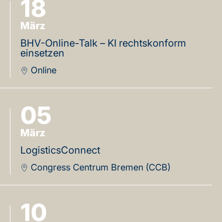
18
März
BHV-Online-Talk – KI rechtskonform
einsetzen
Online
05
März
LogisticsConnect
Congress Centrum Bremen (CCB)
10