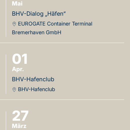
Mai
BHV-Dialog „Häfen“
EUROGATE Container Terminal
Bremerhaven GmbH
01
Apr.
BHV-Hafenclub
BHV-Hafenclub
27
März