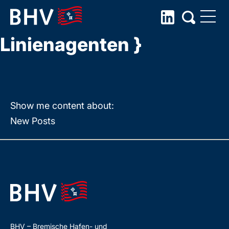
{ Schiffsmakler und
Skip
to
Linienagenten }
the
content
Show me content about:
New Posts
BHV – Bremische Hafen- und