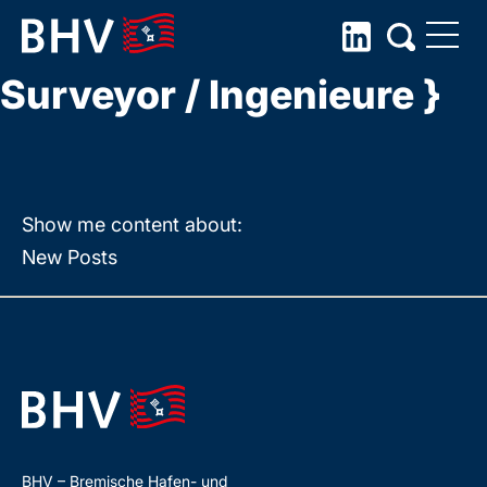
{ Sachverständige /
Skip
to
Surveyor / Ingenieure }
the
content
Show me content about:
New Posts
BHV – Bremische Hafen- und