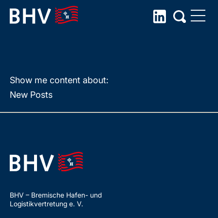
{ Reeder }
Skip
to
the
content
Show me content about:
New Posts
BHV – Bremische Hafen- und
Logistikvertretung e. V.