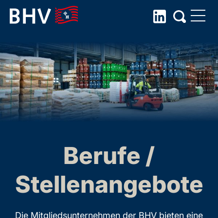
Skip
to
the
content
Berufe /
Stellenangebote
Die Mitgliedsunternehmen der BHV bieten eine